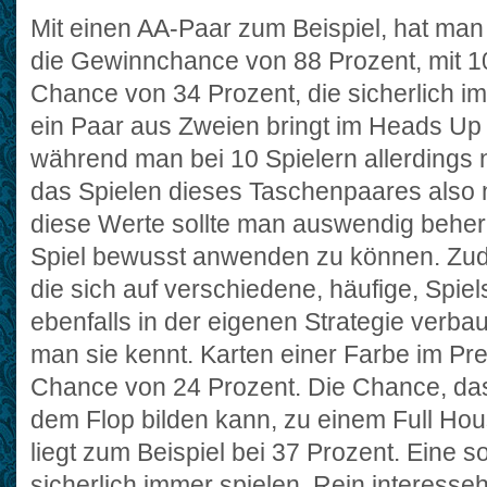
Mit einen AA-Paar zum Beispiel, hat man
die Gewinnchance von 88 Prozent, mit 1
Chance von 34 Prozent, die sicherlich im
ein Paar aus Zweien bringt im Heads Up
während man bei 10 Spielern allerdings n
das Spielen dieses Taschenpaares also n
diese Werte sollte man auswendig behe
Spiel bewusst anwenden zu können. Zud
die sich auf verschiedene, häufige, Spie
ebenfalls in der eigenen Strategie ver
man sie kennt. Karten einer Farbe im Pre
Chance von 24 Prozent. Die Chance, dass
dem Flop bilden kann, zu einem Full Hou
liegt zum Beispiel bei 37 Prozent. Eine
sicherlich immer spielen. Rein interesse