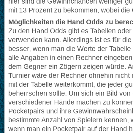
hier sind die Gewinnchancen weniger gut
mit 13 Prozent zu bekommen, wobei die
Möglichkeiten die Hand Odds zu bere
Zu den Hand Odds gibt es Tabellen ode
verwenden kann. Allerdings ist es für di
besser, wenn man die Werte der Tabelle
alle Angaben in einen Rechner eingeben 
dem Gegner ein Zögern zeigen würde. Am
Turnier wäre der Rechner ohnehin nicht 
mit der Tabelle weiterkommt, die jeder gu
beherrschen sollte. Um sich ein Bild v
verschiedener Hände machen zu können,
Pocketpairs und ihre Gewinnwahrscheinl
bestimmte Anzahl von Spielern kennen, was
wenn man ein Pocketpair auf der Hand h