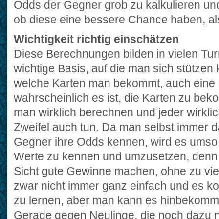
Odds der Gegner grob zu kalkulieren un
ob diese eine bessere Chance haben, al
Wichtigkeit richtig einschätzen
Diese Berechnungen bilden in vielen Tur
wichtige Basis, auf die man sich stützen 
welche Karten man bekommt, auch eine 
wahrscheinlich es ist, die Karten zu be
man wirklich berechnen und jeder wirklic
Zweifel auch tun. Da man selbst immer 
Gegner ihre Odds kennen, wird es umso w
Werte zu kennen und umzusetzen, denn 
Sicht gute Gewinne machen, ohne zu viel
zwar nicht immer ganz einfach und es ko
zu lernen, aber man kann es hinbekomme
Gerade gegen Neulinge, die noch dazu ne