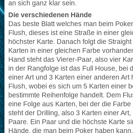
an sich ganz klar sein.
Die verschiedenen Hände
Das beste Blatt welches man beim Poker 
Flush, dieses ist eine Straße in einer gl
höchster Karte. Danach folgt die Straight
Karten in einer gleichen Farbe vorhande
Hand steht das Vierer-Paar, also vier Kar
in der Rangfolge ist das Full House, bei
einer Art und 3 Karten einer anderen A
Flush, wobei es sich um 5 Karten einer 
bestimmte Reihenfolge handelt. Dem Flush
eine Folge aus Karten, bei der die Farbe 
steht der Drilling, also 3 Karten einer A
Paare. Ein Paar und die höchste Karte si
Hände, die man beim Poker haben kann.