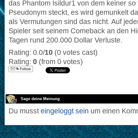
das Phantom Isildur1 von dem keiner so 
Pseudonym steckt, es wird gemunkelt da
als Vermutungen sind das nicht. Auf jed
Spieler seit seinem Comeback an den Hig
Tagen rund 200.000 Dollar Verluste.
Rating: 0.0/
10
(0 votes cast)
Rating:
0
(from 0 votes)
Follow
Sage deine Meinung
Du musst
eingeloggt sein
um einen Komm