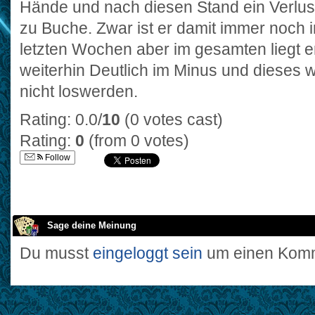
Hände und nach diesen Stand ein Verlus
zu Buche. Zwar ist er damit immer noch 
letzten Wochen aber im gesamten liegt e
weiterhin Deutlich im Minus und dieses w
nicht loswerden.
Rating: 0.0/
10
(0 votes cast)
Rating:
0
(from 0 votes)
Follow
Sage deine Meinung
Du musst
eingeloggt sein
um einen Komm