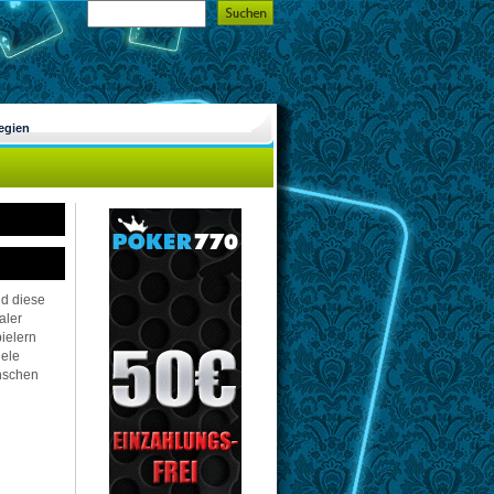
egien
nd diese
aler
ielern
iele
enschen