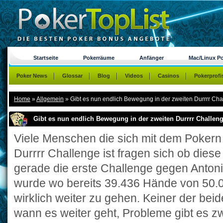
Startseite
Pokerräume
Anfänger
Mac/Linux P
Poker News
Glossar
Blog
Videos
Casinos
Pokerprofi
Home
»
Allgemein
»
Gibt es nun endlich Bewegung in der zweiten Durrrr Ch
Gibt es nun endlich Bewegung in der zweiten Durrrr Challen
Viele Menschen die sich mit dem Pokern
Durrrr Challenge ist fragen sich ob diese
gerade die erste Challenge gegen Antoniu
wurde wo bereits 39.436 Hände von 50.00
wirklich weiter zu gehen. Keiner der be
wann es weiter geht, Probleme gibt es z