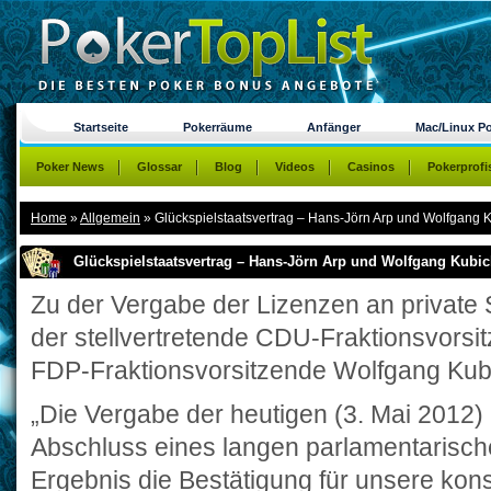
Startseite
Pokerräume
Anfänger
Mac/Linux P
Poker News
Glossar
Blog
Videos
Casinos
Pokerprofi
Home
»
Allgemein
»
Glückspielstaatsvertrag – Hans-Jörn Arp und Wolfgang Ku
Glückspielstaatsvertrag – Hans-Jörn Arp und Wolfgang Kubick
Zu der Vergabe der Lizenzen an private 
der stellvertretende CDU-Fraktionsvorsi
FDP-Fraktionsvorsitzende Wolfgang Kubi
„Die Vergabe der heutigen (3. Mai 2012)
Abschluss eines langen parlamentarische
Ergebnis die Bestätigung für unsere kon