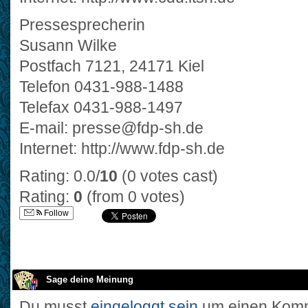
Pressesprecherin
Susann Wilke
Postfach 7121, 24171 Kiel
Telefon 0431-988-1488
Telefax 0431-988-1497
E-mail: presse@fdp-sh.de
Internet: http://www.fdp-sh.de
Rating: 0.0/
10
(0 votes cast)
Rating:
0
(from 0 votes)
Follow
Sage deine Meinung
Du musst
eingeloggt sein
um einen Komm