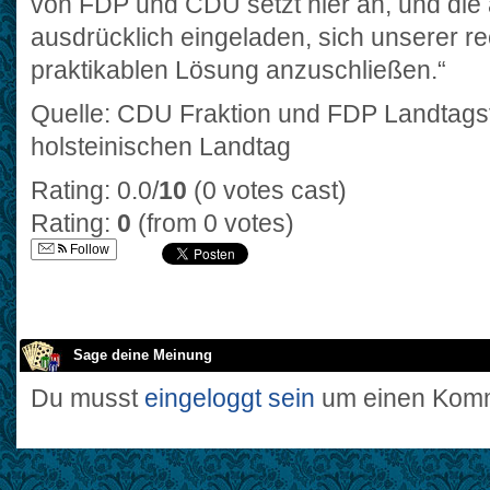
von FDP und CDU setzt hier an, und die
ausdrücklich eingeladen, sich unserer re
praktikablen Lösung anzuschließen.“
Quelle: CDU Fraktion und FDP Landtagsf
holsteinischen Landtag
Rating: 0.0/
10
(0 votes cast)
Rating:
0
(from 0 votes)
Follow
Sage deine Meinung
Du musst
eingeloggt sein
um einen Komm