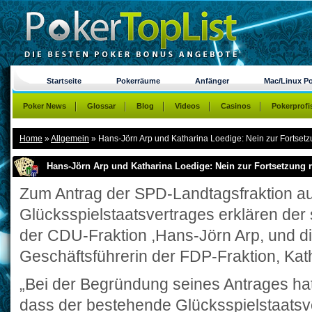
Startseite
Pokerräume
Anfänger
Mac/Linux P
Poker News
Glossar
Blog
Videos
Casinos
Pokerprofi
Home
»
Allgemein
»
Hans-Jörn Arp und Katharina Loedige: Nein zur Fortsetzu
Hans-Jörn Arp und Katharina Loedige: Nein zur Fortsetzung r
Zum Antrag der SPD-Landtagsfraktion au
Glücksspielstaatsvertrages erklären der 
der CDU-Fraktion ,Hans-Jörn Arp, und d
Geschäftsführerin der FDP-Fraktion, Kat
„Bei der Begründung seines Antrages ha
dass der bestehende Glücksspielstaatsve