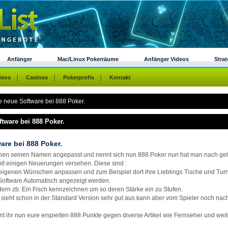
Anfänger
Mac/Linux Pokerräume
Anfänger Videos
Strat
deos
Casinos
Pokerprofis
Kontakt
 neue Software bei 888 Poker.
tware bei 888 Poker.
re bei 888 Poker.
Wochen seinen Namen angepasst und nennt sich nun 888 Poker nun hat man nach ge
it einigen Neuerungen versehen. Diese sind :
eigenen Wünschen anpassen und zum Beispiel dort ihre Lieblings Tische und Turn
 Software Automatisch angezeigt werden.
ildern zb. Ein Fisch kennzeichnen um so deren Stärke ein zu Stufen.
d sieht schon in der Standard Version sehr gut aus kann aber vom Spieler noch nac
nt ihr nun eure erspielten 888 Punkte gegen diverse Artikel wie Fernseher und wei