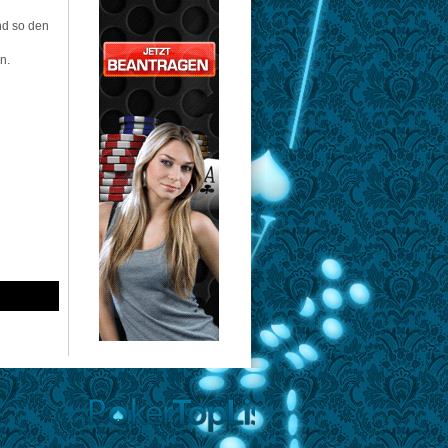
nd so den
n.