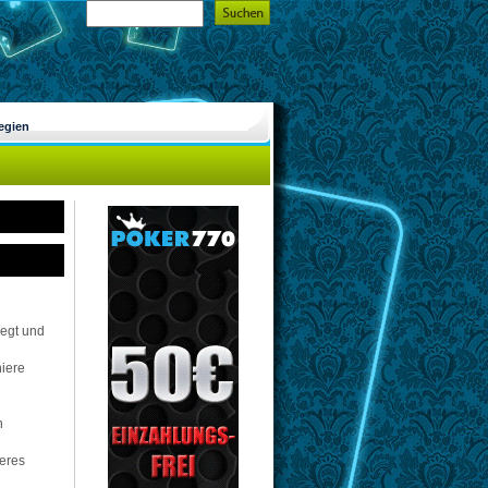
egien
legt und
iere
h
teres