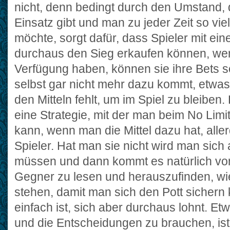
nicht, denn bedingt durch den Umstand,
Einsatz gibt und man zu jeder Zeit so vi
möchte, sorgt dafür, dass Spieler mit ein
durchaus den Sieg erkaufen können, we
Verfügung haben, können sie ihre Bets 
selbst gar nicht mehr dazu kommt, etwas 
den Mitteln fehlt, um im Spiel zu bleiben.
eine Strategie, mit der man beim No Li
kann, wenn man die Mittel dazu hat, aller
Spieler. Hat man sie nicht wird man sich
müssen und dann kommt es natürlich vor
Gegner zu lesen und herauszufinden, w
stehen, damit man sich den Pott sichern
einfach ist, sich aber durchaus lohnt. E
und die Entscheidungen zu brauchen, ist