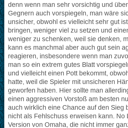
denn wenn man sehr vorsichtig und über
Gegnern auch vorspiegeln, man wäre sic
unsicher, obwohl es vielleicht sehr gut i
bringen, weniger viel zu setzen und ei
weniger zu schenken, weil sie denken, 
kann es manchmal aber auch gut sein ag
reagieren, insbesondere wenn man zuvor 
man so ein extrem gutes Blatt vorspiegel
und vielleicht einen Pott bekommt, obwo
hatte, weil die Spieler mit unsicheren H
geworfen haben. Hier sollte man allerding
einen aggressiven Vorstoß am besten n
auch wirklich eine Chance auf den Sieg 
nicht als Fehlschuss erweisen kann. No L
Version von Omaha, die nicht immer ganz