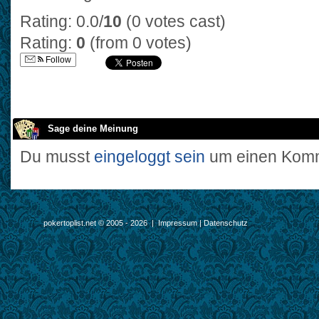
Rating: 0.0/
10
(0 votes cast)
Rating:
0
(from 0 votes)
Follow
Sage deine Meinung
Du musst
eingeloggt sein
um einen Komm
pokertoplist.net © 2005 - 2026 |
Impressum
|
Datenschutz