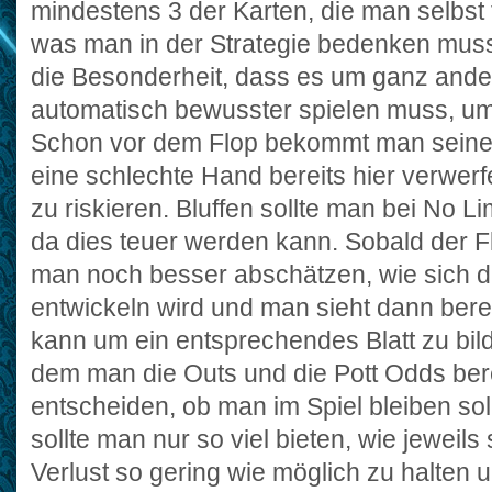
mindestens 3 der Karten, die man selbst 
was man in der Strategie bedenken muss
die Besonderheit, dass es um ganz an
automatisch bewusster spielen muss, um 
Schon vor dem Flop bekommt man seine
eine schlechte Hand bereits hier verwerfe
zu riskieren. Bluffen sollte man bei No L
da dies teuer werden kann. Sobald der F
man noch besser abschätzen, wie sich da
entwickeln wird und man sieht dann bere
kann um ein entsprechendes Blatt zu bil
dem man die Outs und die Pott Odds ber
entscheiden, ob man im Spiel bleiben soll
sollte man nur so viel bieten, wie jeweils 
Verlust so gering wie möglich zu halten