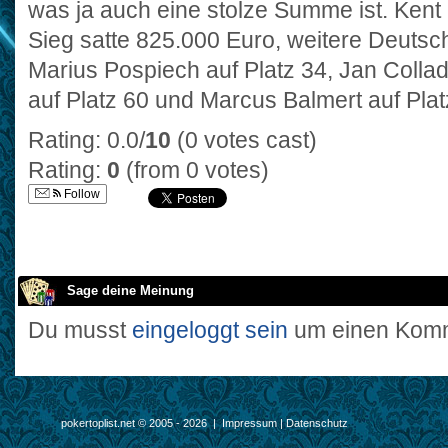
was ja auch eine stolze Summe ist. Ken
Sieg satte 825.000 Euro, weitere Deutsc
Marius Pospiech auf Platz 34, Jan Colla
auf Platz 60 und Marcus Balmert auf Plat
Rating: 0.0/
10
(0 votes cast)
Rating:
0
(from 0 votes)
Follow
Sage deine Meinung
Du musst
eingeloggt sein
um einen Komm
pokertoplist.net © 2005 - 2026 |
Impressum
|
Datenschutz