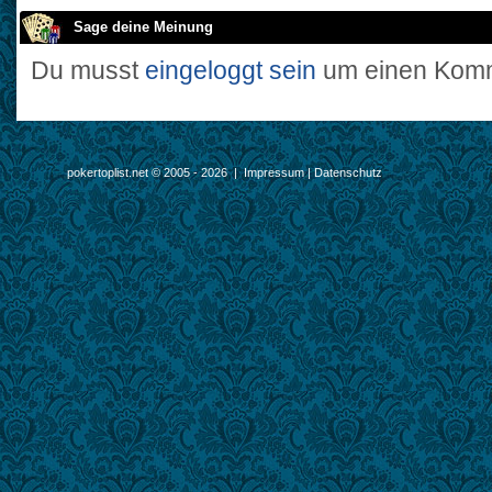
Sage deine Meinung
Du musst
eingeloggt sein
um einen Komm
pokertoplist.net © 2005 - 2026 |
Impressum
|
Datenschutz