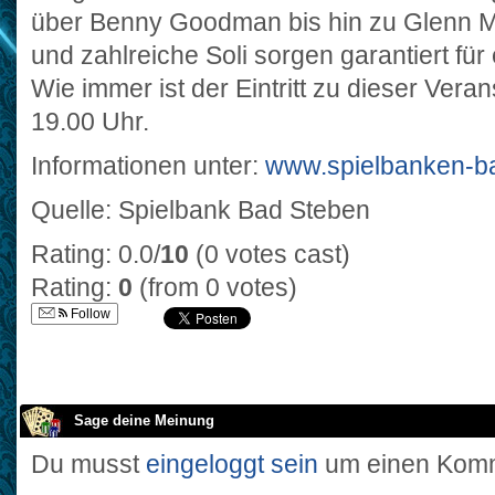
über Benny Goodman bis hin zu Glenn M
und zahlreiche Soli sorgen garantiert fü
Wie immer ist der Eintritt zu dieser Verans
19.00 Uhr.
Informationen unter:
www.spielbanken-b
Quelle: Spielbank Bad Steben
Rating: 0.0/
10
(0 votes cast)
Rating:
0
(from 0 votes)
Follow
Sage deine Meinung
Du musst
eingeloggt sein
um einen Komm