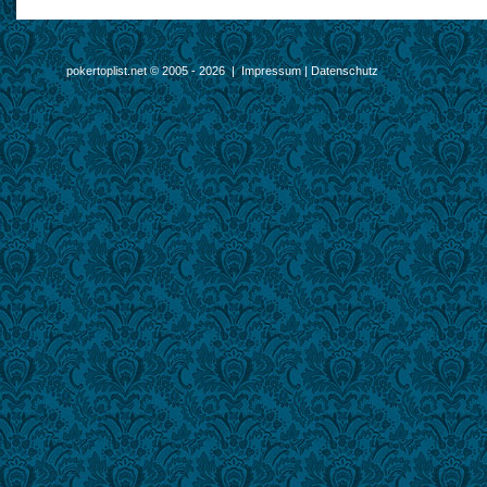
pokertoplist.net © 2005 - 2026 |
Impressum
|
Datenschutz