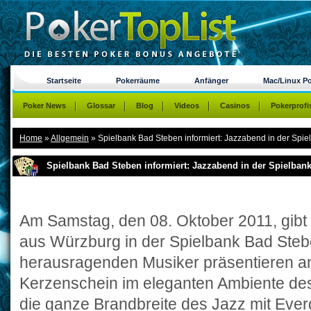
Startseite
Pokerräume
Anfänger
Mac/Linux P
Poker News
Glossar
Blog
Videos
Casinos
Pokerprofi
Home
»
Allgemein
»
Spielbank Bad Steben informiert: Jazzabend in der Spi
Spielbank Bad Steben informiert: Jazzabend in der Spielban
Am Samstag, den 08. Oktober 2011, gibt 
aus Würzburg in der Spielbank Bad Steb
herausragenden Musiker präsentieren a
Kerzenschein im eleganten Ambiente des
die ganze Brandbreite des Jazz mit Ever