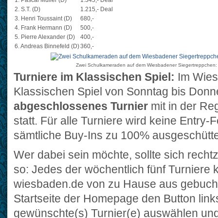
1. Pascal Müller (D)
1.345,- Deal
2. S.T. (D)
1.215,- Deal
3. Henri Toussaint (D)
680,-
4. Frank Hermann (D)
500,-
5. Pierre Alexander (D)
400,-
6. Andreas Binnefeld (D)
360,-
Zwei Schulkameraden auf dem Wiesbadener Siegertreppchen: He
Turniere im Klassischen Spiel:
Im Wies
Klassischen Spiel von Sonntag bis Don
abgeschlossenes Turnier
mit in der Re
statt. Für alle Turniere wird keine Entry-
sämtliche Buy-Ins zu 100% ausgeschütte
Wer dabei sein möchte, sollte sich recht
so: Jedes der wöchentlich fünf Turniere
wiesbaden.de von zu Hause aus gebucht
Startseite der Homepage den Button link
gewünschte(s) Turnier(e) auswählen und 