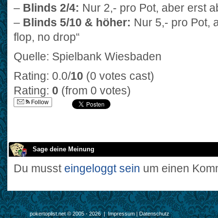
–
Blinds 2/4:
Nur 2,- pro Pot, aber erst a
–
Blinds 5/10 & höher:
Nur 5,- pro Pot, 
flop, no drop“
Quelle: Spielbank Wiesbaden
Rating: 0.0/
10
(0 votes cast)
Rating:
0
(from 0 votes)
Follow
Sage deine Meinung
Du musst
eingeloggt sein
um einen Komm
pokertoplist.net © 2005 - 2026 |
Impressum
|
Datenschutz