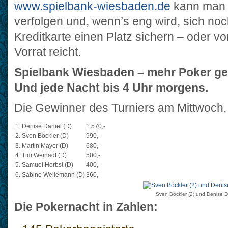
www.spielbank-wiesbaden.de
kann man 
verfolgen und, wenn’s eng wird, sich noc
Kreditkarte einen Platz sichern – oder vo
Vorrat reicht.
Spielbank Wiesbaden – mehr Poker geh
Und jede Nacht bis 4 Uhr morgens.
Die Gewinner des Turniers am Mittwoch,
1. Denise Daniel (D)
1.570,-
2. Sven Böckler (D)
990,-
3. Martin Mayer (D)
680,-
4. Tim Weinadt (D)
500,-
5. Samuel Herbst (D)
400,-
6. Sabine Weilemann (D)
360,-
Sven Böckler (2) und Denise Da
Die Pokernacht in Zahlen: