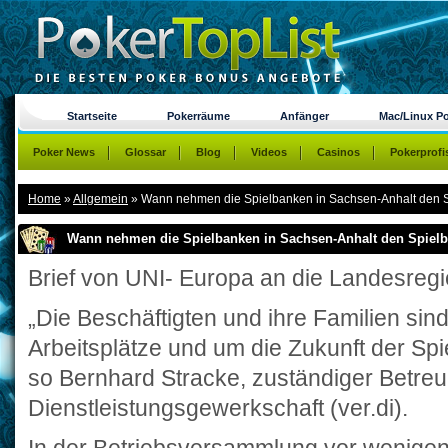
Startseite
Pokerräume
Anfänger
Mac/Linux P
Poker News
Glossar
Blog
Videos
Casinos
Pokerprofi
Home
»
Allgemein
»
Wann nehmen die Spielbanken in Sachsen-Anhalt den Sp
Wann nehmen die Spielbanken in Sachsen-Anhalt den Spielbe
Brief von UNI- Europa an die Landesreg
„Die Beschäftigten und ihre Familien sin
Arbeitsplätze und um die Zukunft der Sp
so Bernhard Stracke, zuständiger Betreu
Dienstleistungsgewerkschaft (ver.di).