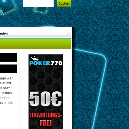
egien
 Tage war
eler mit
k hatte
resminus
n Leben
rzeit die