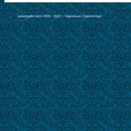
pokertoplist.net © 2005 - 2026 |
Impressum
|
Datenschutz