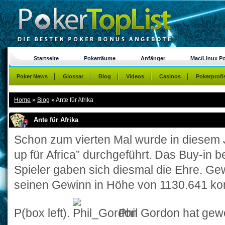
Startseite
Pokerräume
Anfänger
Mac/Linux P
Poker News
Glossar
Blog
Videos
Casinos
Pokerprofi
Home
»
Blog
»
Ante für Afrika
Ante für Afrika
Schon zum vierten Mal wurde in diesem J
up für Africa” durchgeführt. Das Buy-in b
Spieler gaben sich diesmal die Ehre. Ge
seinen Gewinn in Höhe von 1130.641 kom
P(box left).
Phil Gordon hat ge