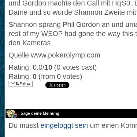
und Gordon machte den Call mit
.
Dame und so wurde Shannon Zweite mit 8
Shannon sprang Phil Gordon an und umar
rest of my WSOP had gone the way this t
den Kameras.
Quelle:www.pokerolymp.com
Rating: 0.0/
10
(0 votes cast)
Rating:
0
(from 0 votes)
Follow
Sage deine Meinung
Du musst
eingeloggt sein
um einen Komm