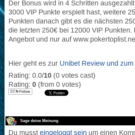
Der Bonus wird in 4 Schritten ausgezahlt
3000 VIP Punkte erspielt hast, weitere 2
Punkten danach gibt es die nächsten 25
die letzten 250€ bei 12000 VIP Punkten. 
Angebot und nur auf www.pokertoplist.ne
Hier geht es zur
Unibet Review und zum
Rating: 0.0/
10
(0 votes cast)
Rating:
0
(from 0 votes)
Follow
Sage deine Meinung
Du musst
eingeloggt sein
um einen Komm