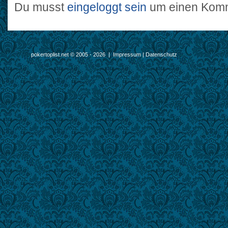
Du musst
eingeloggt sein
um einen Komm
pokertoplist.net © 2005 - 2026 |
Impressum
|
Datenschutz