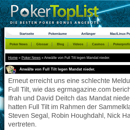
Startseite
Pokerräume
Anfänger
Mac/Linux P
Poker News
Glossar
Blog
Videos
Casinos
Pokerprofi
Home
»
Poker News
»
Anwälte von Full Tilt legen Mandat nieder.
Anwälte von Full Tilt legen Mandat nieder.
Erneut erreicht uns eine schlechte Mel
Full Tilt, wie das egrmagazine.com beric
Ifrah und David Deitch das Mandat niede
hatten Full Tilt im Rahmen der Sammelkl
Steven Segal, Robin Houghdahl, Nick H
vertreten.