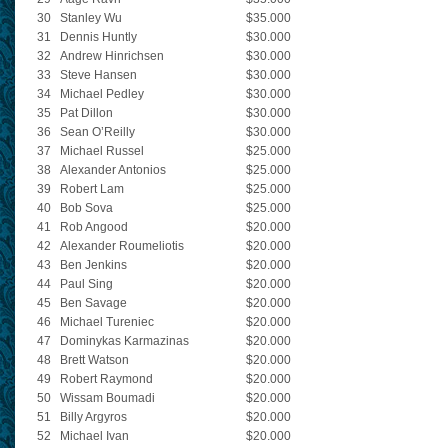
30
Stanley Wu
$35.000
31
Dennis Huntly
$30.000
32
Andrew Hinrichsen
$30.000
33
Steve Hansen
$30.000
34
Michael Pedley
$30.000
35
Pat Dillon
$30.000
36
Sean O’Reilly
$30.000
37
Michael Russel
$25.000
38
Alexander Antonios
$25.000
39
Robert Lam
$25.000
40
Bob Sova
$25.000
41
Rob Angood
$20.000
42
Alexander Roumeliotis
$20.000
43
Ben Jenkins
$20.000
44
Paul Sing
$20.000
45
Ben Savage
$20.000
46
Michael Tureniec
$20.000
47
Dominykas Karmazinas
$20.000
48
Brett Watson
$20.000
49
Robert Raymond
$20.000
50
Wissam Boumadi
$20.000
51
Billy Argyros
$20.000
52
Michael Ivan
$20.000