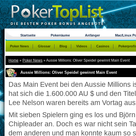
Startseite
Pokerräume
Anfänger
Mac/Linux P
Poker News
Glossar
Blog
Videos
Casinos
Pokerprofi
Home
»
Poker News
»
Aussie Millions: Oliver Speidel gewinnt Main Event
Aussie Millions: Oliver Speidel gewinnt Main Event
Das Main Event bei den Aussie Millions i
hat sich die 1.600.000 AU $ und den Titel
Lee Nelson waren bereits am Vortag au
Mit sieben Spielern ging es los und Björn 
Chipleader an. Doch es war nicht sein Ta
dem anderen und man konnte kaum so sch