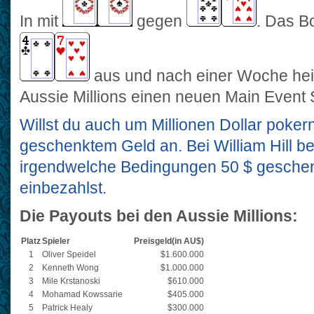
In mit
gegen
. Das Bo
aus und nach einer Woche heiß
Aussie Millions einen neuen Main Event 
Willst du auch um Millionen Dollar poke
geschenktem Geld an. Bei William Hill 
irgendwelche Bedingungen 50 $ geschen
einbezahlst.
Die Payouts bei den Aussie Millions:
Platz
Spieler
Preisgeld(in AU$)
1
Oliver Speidel
$1.600.000
2
Kenneth Wong
$1.000.000
3
Mile Krstanoski
$610.000
4
Mohamad Kowssarie
$405.000
5
Patrick Healy
$300.000