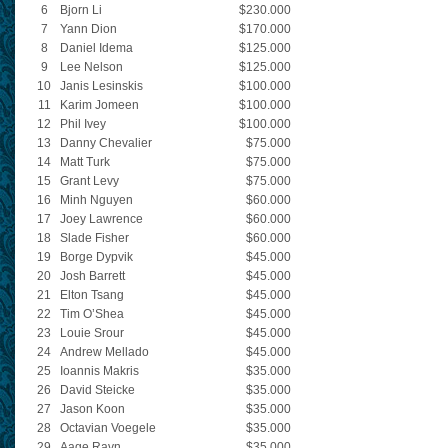
6
Bjorn Li
$230.000
7
Yann Dion
$170.000
8
Daniel Idema
$125.000
9
Lee Nelson
$125.000
10
Janis Lesinskis
$100.000
11
Karim Jomeen
$100.000
12
Phil Ivey
$100.000
13
Danny Chevalier
$75.000
14
Matt Turk
$75.000
15
Grant Levy
$75.000
16
Minh Nguyen
$60.000
17
Joey Lawrence
$60.000
18
Slade Fisher
$60.000
19
Borge Dypvik
$45.000
20
Josh Barrett
$45.000
21
Elton Tsang
$45.000
22
Tim O’Shea
$45.000
23
Louie Srour
$45.000
24
Andrew Mellado
$45.000
25
Ioannis Makris
$35.000
26
David Steicke
$35.000
27
Jason Koon
$35.000
28
Octavian Voegele
$35.000
29
Aage Ravn
$35.000