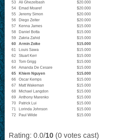
53
Ali Ghezelbash
$20.000
54
Emad Moaref
$20.000
55
Jeremy Simon
$20.000
56
Diego Zeiter
$20.000
57
Kenna James
$15.000
58
Daniel Botta
$15.000
59
Zakria Zahid
$15.000
60
Armin Zoike
$15.000
61
Louis Sawa
$15.000
62
Stuart Kerr
$15.000
63
Tom Grigg
$15.000
64
Amanda De Cesare
$15.000
65
Khiem Nguyen
$15.000
66
Oscar Kemps
$15.000
67
Matt Wakeman
$15.000
68
Michael Langdon
$15.000
69
Anthony Marenko
$15.000
70
Patrick Lui
$15.000
71
Lorinda Johnson
$15.000
72
Paul Wilde
$15.000
Rating: 0.0/
10
(0 votes cast)