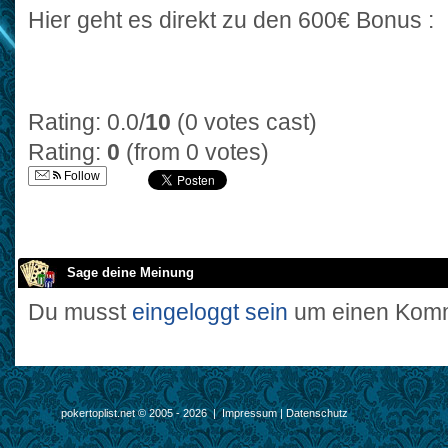
Hier geht es direkt zu den 600€ Bonus :
Rating: 0.0/
10
(0 votes cast)
Rating:
0
(from 0 votes)
Follow
Sage deine Meinung
Du musst
eingeloggt sein
um einen Komm
pokertoplist.net © 2005 - 2026 |
Impressum
|
Datenschutz