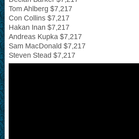
Tom Ahlberg $7,217
Con Collins $7,217
Hakan Inan $7,217
Andreas Kupka $7,217
Sam MacDonald $7,217
Steven Stead $7,217