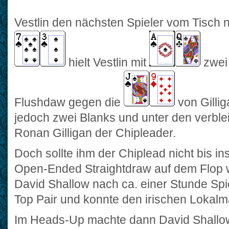
Vestlin den nächsten Spieler vom Tisch
hielt Vestlin mit
zwei
Flushdaw gegen die
von Gilli
jedoch zwei Blanks und unter den verble
Ronan Gilligan der Chipleader.
Doch sollte ihm der Chiplead nicht bis i
Open-Ended Straightdraw auf dem Flop 
David Shallow nach ca. einer Stunde Spielz
Top Pair und konnte den irischen Lokalma
Im Heads-Up machte dann David Shallo