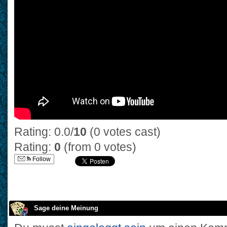
Rating: 0.0/
10
(0 votes cast)
Rating:
0
(from 0 votes)
Follow
Sage deine Meinung