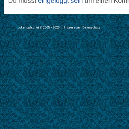
Du musst
eingeloggt sein
um einen Komm
pokertoplist.net © 2005 - 2026 |
Impressum
|
Datenschutz