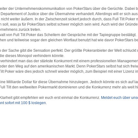
 Leiter der Unternehmenskommunikation von PokerStars über die Gerüchte. Dabei be
Departement of Justice über die Übernahme verhandelt. Allerdings will er sich aus
icht weiter äußern. In der Zwischenzeit sickert jedoch durch, dass Full Tilt Poker
soll, was ja für PokerStars selbst schwer möglich sein wird. Auch wird der Gründe
rnehmens zurück treten.
lt von Full Tilt Poker das Scheitern der Gespräche mit der Tapiegruppe bestätigt.
ichen und teilweise sogar den gleichen Wortlaut benutzt hat wie davor PokerStars be
der Sache gibt die Sensation perfekt. Der größte Pokeranbieter der Welt schluckt
die dieses Monopol verhindern könnte.
al verhindert man das der stärkste Konkurrent mit einem professionellen Manageme
eder den Weg auf den amerikanischen Markt. Denn PokerStars selbst hat sich freiwi
 Tilt Poker wäre dies jedoch schnell wieder möglich, zum Beispiel mit einer Lizenz i
eine Milliarde Dollar für diese Übernahme hinzulegen. Jedoch könnte es sich auf la
ull Tilt den weltweiten Pokermarkt dominieren und die Konkurrenz mehr als weit hi
Klarheit gibt empfehlen wir euch erst einmal die Konkurrenz.
Meldet euch über uns
nnt sofort mit 100 $ loslegen.