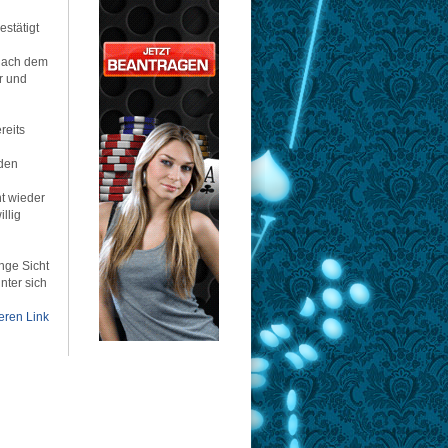
stätigt
 nach dem
r und
reits
 den
nt wieder
llig
n
nge Sicht
nter sich
eren Link