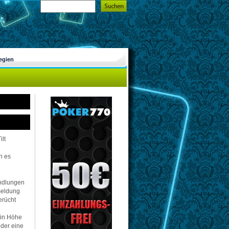
egien
ilt
n es
andlungen
emeldung
erücht
 in Höhe
der eine