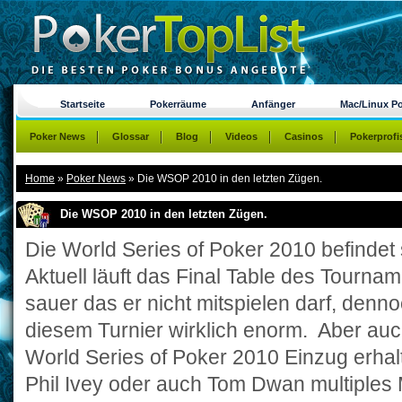
Startseite
Pokerräume
Anfänger
Mac/Linux P
Poker News
Glossar
Blog
Videos
Casinos
Pokerprofi
Home
»
Poker News
»
Die WSOP 2010 in den letzten Zügen.
Die WSOP 2010 in den letzten Zügen.
Die World Series of Poker 2010 befindet s
Aktuell läuft das Final Table des Tourna
sauer das er nicht mitspielen darf, dennoc
diesem Turnier wirklich enorm. Aber auch
World Series of Poker 2010 Einzug erhalt
Phil Ivey oder auch Tom Dwan multiples M