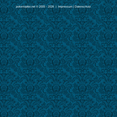
pokertoplist.net © 2005 - 2026 |
Impressum
|
Datenschutz