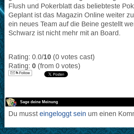
Flush und Pokerblatt das beliebteste Po
Geplant ist das Magazin Online weiter zu
ein neues Team auf die Beine gestellt w
Schwarz ist nicht mehr mit an Board.
Rating: 0.0/
10
(0 votes cast)
Rating:
0
(from 0 votes)
Follow
Sage deine Meinung
Du musst
eingeloggt sein
um einen Komm