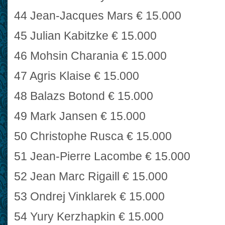
44 Jean-Jacques Mars € 15.000
45 Julian Kabitzke € 15.000
46 Mohsin Charania € 15.000
47 Agris Klaise € 15.000
48 Balazs Botond € 15.000
49 Mark Jansen € 15.000
50 Christophe Rusca € 15.000
51 Jean-Pierre Lacombe € 15.000
52 Jean Marc Rigaill € 15.000
53 Ondrej Vinklarek € 15.000
54 Yury Kerzhapkin € 15.000