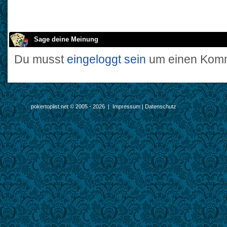
Sage deine Meinung
Du musst
eingeloggt sein
um einen Komm
pokertoplist.net © 2005 - 2026 |
Impressum
|
Datenschutz