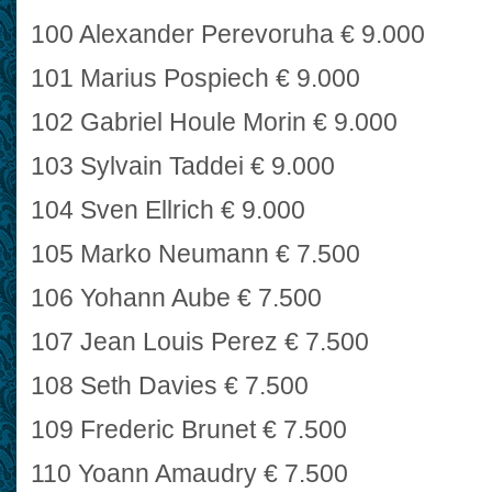
100 Alexander Perevoruha € 9.000
101 Marius Pospiech € 9.000
102 Gabriel Houle Morin € 9.000
103 Sylvain Taddei € 9.000
104 Sven Ellrich € 9.000
105 Marko Neumann € 7.500
106 Yohann Aube € 7.500
107 Jean Louis Perez € 7.500
108 Seth Davies € 7.500
109 Frederic Brunet € 7.500
110 Yoann Amaudry € 7.500