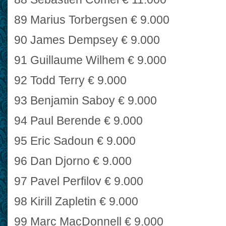
89 Marius Torbergsen € 9.000
90 James Dempsey € 9.000
91 Guillaume Wilhem € 9.000
92 Todd Terry € 9.000
93 Benjamin Saboy € 9.000
94 Paul Berende € 9.000
95 Eric Sadoun € 9.000
96 Dan Djorno € 9.000
97 Pavel Perfilov € 9.000
98 Kirill Zapletin € 9.000
99 Marc MacDonnell € 9.000