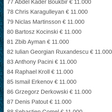
77 Abdel Kader Boukbir € 11.000
78 Chris Karagulleyan € 11.000
79 Niclas Martinsson € 11.000
80 Bartosz Kocinski € 11.000
81 Zbib Ayman € 11.000
82 Iulian Georgian Ruxandescu € 11.000
83 Anthony Pacini € 11.000
84 Raphael Kroll € 11.000
85 Ismail Erkenov € 11.000
86 Grzegorz Derkowski € 11.000
87 Denis Patout € 11.000
88 Sebastien Comel € 11.000