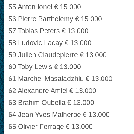
55 Anton Ionel € 15.000
56 Pierre Barthelemy € 15.000
57 Tobias Peters € 13.000
58 Ludovic Lacay € 13.000
59 Julien Claudepierre € 13.000
60 Toby Lewis € 13.000
61 Marchel Masaladzhiu € 13.000
62 Alexandre Amiel € 13.000
63 Brahim Oubella € 13.000
64 Jean Yves Malherbe € 13.000
65 Olivier Ferrage € 13.000