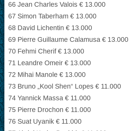
66 Jean Charles Valois € 13.000
67 Simon Taberham € 13.000
68 David Lichentin € 13.000
69 Pierre Guillaume Calamusa € 13.000
70 Fehmi Cherif € 13.000
71 Leandre Omeir € 13.000
72 Mihai Manole € 13.000
73 Bruno „Kool Shen“ Lopes € 11.000
74 Yannick Massa € 11.000
75 Pierre Drochon € 11.000
76 Suat Uyanik € 11.000