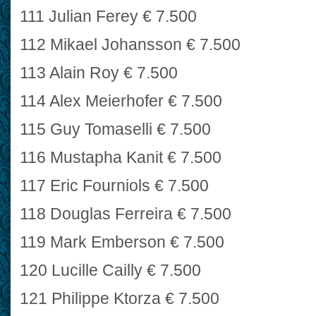
111 Julian Ferey € 7.500
112 Mikael Johansson € 7.500
113 Alain Roy € 7.500
114 Alex Meierhofer € 7.500
115 Guy Tomaselli € 7.500
116 Mustapha Kanit € 7.500
117 Eric Fourniols € 7.500
118 Douglas Ferreira € 7.500
119 Mark Emberson € 7.500
120 Lucille Cailly € 7.500
121 Philippe Ktorza € 7.500