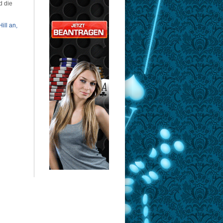
d die
ill an,