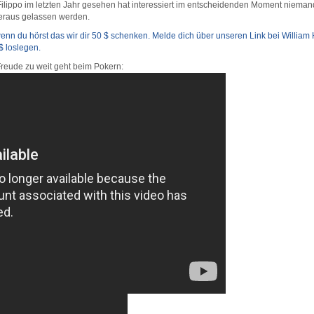
ilippo im letzten Jahr gesehen hat interessiert im entscheidenden Moment nieman
heraus gelassen werden.
nn du hörst das wir dir 50 $ schenken. Melde dich über unseren Link bei William H
$ loslegen.
Freude zu weit geht beim Pokern: