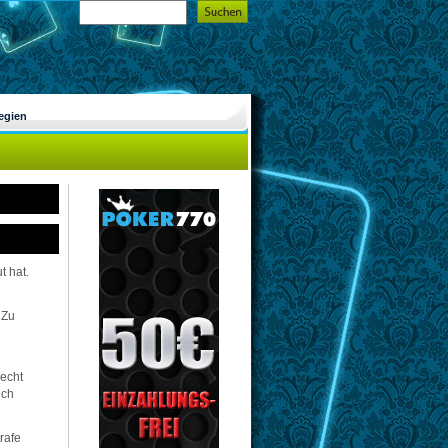
egien
t hat.
 Zu
recht
uch
rafe