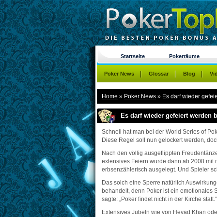
Startseite
Pokerräume
Poker News
Glossar
Blog
Vi
Home
»
Poker News
»
Es darf wieder gefe
Es darf wieder gefeiert werden
Schnell hat man bei der World Series of Po
Diese Regel soll nun gelockert werden, doc
Nach den völlig ausgeflippten Freudentänz
extensives Feiern wurde dann ab 2008 mit 
erbsenzählerisch ausgelegt. Und Spieler sc
Das solch eine Sperre natürlich Auswirkungen
behandelt, denn Poker ist ein emotionales 
sagte: „Poker findet nicht in der Kirche sta
Extensives Jubeln wie von Hevad Khan oder 