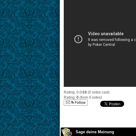
Rating: 0.0/
10
(0 votes cast)
Rating:
0
(from 0 votes)
Follow
Sage deine Meinung