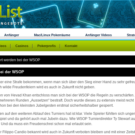
Anfänger
Mac/Linux Pokerräume
Anfänger Videos
Strat
deos
Casinos
Pokerprofis
Kontakt
iert werden bei der WSOP
 bei der WSOP
ker eine Strafe bekommen, wenn man sich über den Sieg einer Hand zu sehr gefreu
h wilde Freudenfeiern wird es auch in Zukunft nicht geben.
en von Hevad Khan entschloss man sich bei der WSOP die Regeln zu verschärfen.
mehreren Runden „Aussetzen“ bestraft. Doch wurde dieses zu extensiv meist recht
hon bei den kleinsten Jubelgesten erstmal sicherheitshalber gesperrt.
 auf den weiteren Ablauf des Turniers hat ist klar. Viele Spieler fühlten sich unge
Spiel und da gehört auch mal Jubeln dazu. Wie WSOP Turnierdirektor Ty Stewart a
tt.“ Und da muss ein Freudenschrei schon mal erlaubt sein.
Filippo Candio bekannt wird auch in Zukunft verboten bleiben und mit einer Zeitst