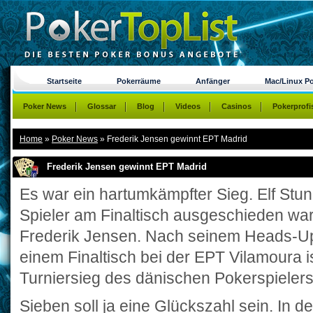
Startseite
Pokerräume
Anfänger
Mac/Linux P
Poker News
Glossar
Blog
Videos
Casinos
Pokerprofi
Home
»
Poker News
»
Frederik Jensen gewinnt EPT Madrid
Frederik Jensen gewinnt EPT Madrid
Es war ein hartumkämpfter Sieg. Elf Stun
Spieler am Finaltisch ausgeschieden war
Frederik Jensen. Nach seinem Heads-Up 
einem Finaltisch bei der EPT Vilamoura i
Turniersieg des dänischen Pokerspielers
Sieben soll ja eine Glückszahl sein. In d