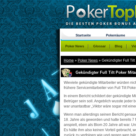
Startseite
Pokerräume
Poker News
Glossar
Blog
Vi
Home
»
Poker News
»
Gekündigter Full Til
Gekündigter Full Tilt Poker Mit
Wieviele gekündigte Mitarbeiter würden nich
frühere Servicemitarbeiter von Full Tilt Pok
In einem Bericht schildert der gekündigte Mi
Betrüger sein soll. Angeblich wusste jeder 
war unantastbar „Viktor wäre sogar mit ein
Wenn man allerdings seinen Bericht genauer 
18. Jahre als geworden und hatte bereits 7 M
anspielt, eben als Blom 20 Jahre alt war. 
Es hätte ihm also keinen Vorteil gebracht, w
zurück zu verfolgen wie und gegen wen Isildu