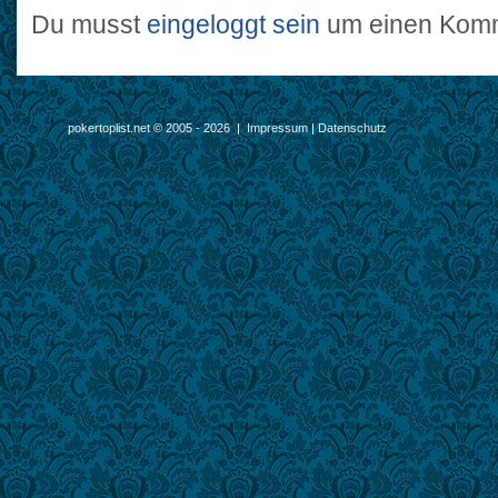
Du musst
eingeloggt sein
um einen Komm
pokertoplist.net © 2005 - 2026 |
Impressum
|
Datenschutz