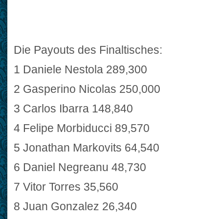
Die Payouts des Finaltisches:
1 Daniele Nestola 289,300
2 Gasperino Nicolas 250,000
3 Carlos Ibarra 148,840
4 Felipe Morbiducci 89,570
5 Jonathan Markovits 64,540
6 Daniel Negreanu 48,730
7 Vitor Torres 35,560
8 Juan Gonzalez 26,340