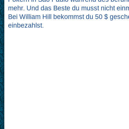
mehr. Und das Beste du musst nicht einm
Bei William Hill bekommst du 50 $ gesch
einbezahlst.