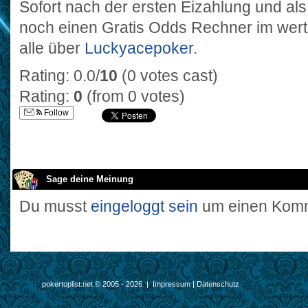
Sofort nach der ersten Eizahlung und al
noch einen Gratis Odds Rechner im wert 
alle über
Luckyacepoker
.
Rating: 0.0/
10
(0 votes cast)
Rating:
0
(from 0 votes)
Follow
Sage deine Meinung
Du musst
eingeloggt sein
um einen Komm
pokertoplist.net © 2005 - 2026 |
Impressum
|
Datenschutz