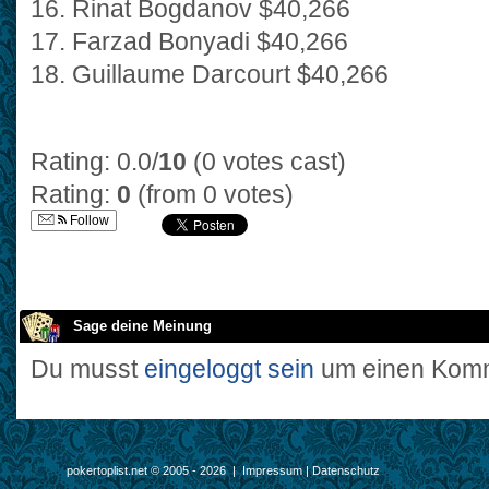
16. Rinat Bogdanov $40,266
17. Farzad Bonyadi $40,266
18. Guillaume Darcourt $40,266
Rating: 0.0/
10
(0 votes cast)
Rating:
0
(from 0 votes)
Follow
Sage deine Meinung
Du musst
eingeloggt sein
um einen Komm
pokertoplist.net © 2005 - 2026 |
Impressum
|
Datenschutz