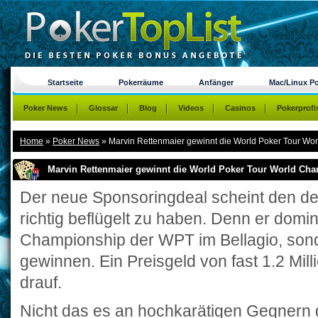
Startseite
Pokerräume
Anfänger
Mac/Linux P
Poker News
Glossar
Blog
Videos
Casinos
Pokerprofi
Home
»
Poker News
»
Marvin Rettenmaier gewinnt die World Poker Tour Wo
Marvin Rettenmaier gewinnt die World Poker Tour World Ch
Der neue Sponsoringdeal scheint den de
richtig beflügelt zu haben. Denn er domin
Championship der WPT im Bellagio, son
gewinnen. Ein Preisgeld von fast 1.2 Mil
drauf.
Nicht das es an hochkarätigen Gegnern 