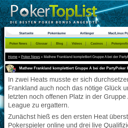
Startseite
Pokerräume
Anfänger
Mac/Linux P
Poker News
Glossar
Blog
Videos
Casinos
Pokerprofi
Home
»
Poker News
»
Mathew Frankland komplettiert Gruppe A bei der Part
Mathew Frankland komplettiert Gruppe A bei der PartyPoker
In zwei Heats musste er sich durchsetz
Frankland auch noch das nötige Glück un
letzten noch offenen Platz in der Gruppe
League zu ergattern.
Zunächst hieß es den ersten Heat übers
Pokerspieler online und drei live Qualifi