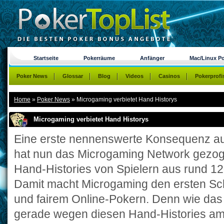
Startseite
Pokerräume
Anfänger
Mac/Linux P
Poker News
Glossar
Blog
Videos
Casinos
Pokerprofi
Home
»
Poker News
»
Microgaming verbietet Hand Historys
Microgaming verbietet Hand Historys
Eine erste nennenswerte Konsequenz auf 
hat nun das Microgaming Network gezoge
Hand-Histories von Spielern aus rund 12
Damit macht Microgaming den ersten Sch
und fairem Online-Pokern. Denn wie das g
gerade wegen diesen Hand-Histories am 