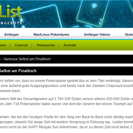
Anfänger
Mac/Linux Pokerräume
Anfänger Videos
Strat
deos
Casinos
Pokerprofis
Kontakt
 Vanessa Selbst am Finaltisch
lbst am Finaltisch
 selten vor, dass es einem Pokerspieler gelinkt das er sein Titel verteidigt. Vanes
 eine äußerst gute Ausgangsposition und besitz nach der Zweiten Chipcount exzel
sieren kann.
ielern fällt der Gesamtgewinn auf 1.764.330 Doller, wovon alleine 450.000 Doller 
es Jahr 718 Pokerspieler dabei waren viel dort der Gewinn bei einem Triumph auf
enten, die bei der heutigen Partie Ihr den Sieg von Back-to-Back noch streitig mac
ei gezogen, obwohl Sie lange Zeit mit weitem Vorsprung in Führung lag. Leider konnt
 noch nicht an der NAPT Morgan Sun teilnehmen, da er zu dieser Zeit noch keine 2