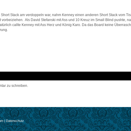
n Short Stack am verdoppeln war, nahm Kenney einen anderen Short Stack vom Ti
 vorbeiziehen. Als David Stefanski mit Ass und 10 Kreuz im Small Blind pushte, 
natürlich callte Kenney mit Ass Herz und König Karo. Da das Board keine Überrasc
rung.
ar zu schreiben.
um
|
Datenschutz