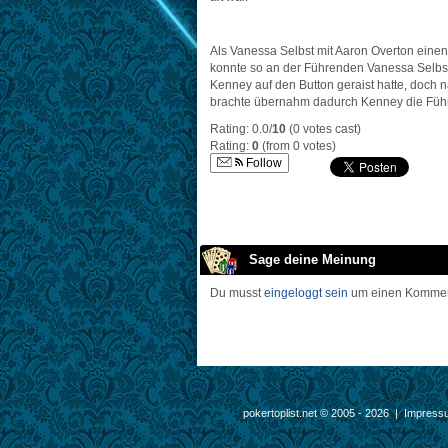
Als Vanessa Selbst mit Aaron Overton eine
konnte so an der Führenden Vanessa Selbst
Kenney auf den Button geraist hatte, doch 
brachte übernahm dadurch Kenney die Füh
Rating: 0.0/
10
(0 votes cast)
Rating:
0
(from 0 votes)
Follow
Sage deine Meinung
Du musst
eingeloggt sein
um einen Komment
pokertoplist.net © 2005 - 2026 |
Impress