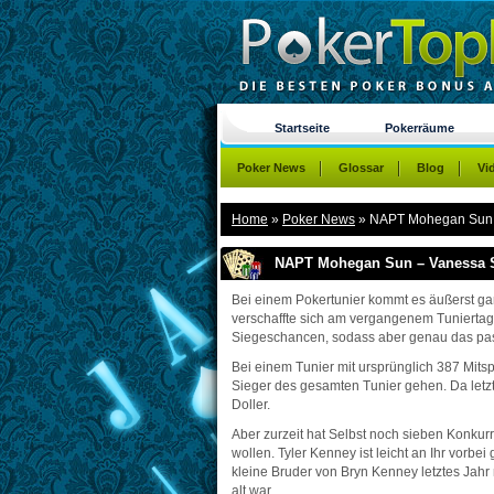
Startseite
Pokerräume
Poker News
Glossar
Blog
Vi
Home
»
Poker News
»
NAPT Mohegan Sun –
NAPT Mohegan Sun – Vanessa Se
Bei einem Pokertunier kommt es äußerst ganz
verschaffte sich am vergangenem Tuniertag
Siegeschancen, sodass aber genau das pas
Bei einem Tunier mit ursprünglich 387 Mitsp
Sieger des gesamten Tunier gehen. Da letzt
Doller.
Aber zurzeit hat Selbst noch sieben Konkurr
wollen. Tyler Kenney ist leicht an Ihr vorb
kleine Bruder von Bryn Kenney letztes Jahr
alt war.