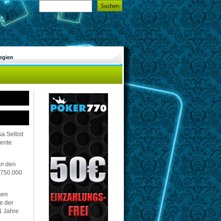
egien
sa Selbst
lente
an den
 750.000
hen
e der
1 Jahre