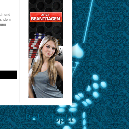
sch und
nachdem
hung