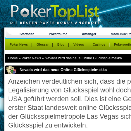
Startseite
Pokerräume
Anfänger
Mac/Linux P
Poker News
Glossar
Blog
Videos
Casinos
Pokerprofi
Home
»
Poker News
»
Nevada wird das neue Online Glücksspielmekka
Nevada wird das neue Online Glücksspielmekka
Anzeichen verdeutlichen sich, dass die p
Legalisierung von Glücksspiel wohl doch
USA geführt werden soll. Dies ist eine G
erster Staat landesweit online Glückssp
der Glücksspielmetropole Las Vegas sic
Glücksspiel zu entwickeln.