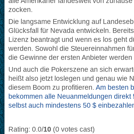
alle Amerikaner landesweit von zuhause 
zocken.
Die langsame Entwicklung auf Landesebe
Glücksfall für Nevada entwickeln. Berei
Lizenz beantragt und wenn es los geht d
werden. Sowohl die Steuereinnahmen fü
die Gewinne der ersten Anbieter werden 
Und auch die Pokerszene an sich erwar
heißt also jetzt loslegen und genau wie 
diesem Boom zu profitieren.
Am besten be
bekommen alle Neuanmeldungen direkt 5
selbst auch mindestens 50 $ einbezahle
Rating: 0.0/
10
(0 votes cast)