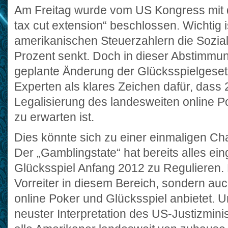
Am Freitag wurde vom US Kongress mit de
tax cut extension“ beschlossen. Wichtig i
amerikanischen Steuerzahlern die Sozia
Prozent senkt. Doch in dieser Abstimmun
geplante Änderung der Glücksspielgese
Experten als klares Zeichen dafür, dass
Legalisierung des landesweiten online 
zu erwarten ist.
Dies könnte sich zu einer einmaligen Ch
Der „Gamblingstate“ hat bereits alles ein
Glücksspiel Anfang 2012 zu Regulieren.
Vorreiter in diesem Bereich, sondern auch
online Poker und Glücksspiel anbietet. 
neuster Interpretation des US-Justizmin