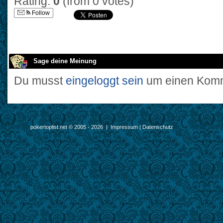
Rating:
0
(from 0 votes)
Follow
Sage deine Meinung
Du musst
eingeloggt sein
um einen Komm
pokertoplist.net © 2005 - 2026 |
Impressum
|
Datenschutz