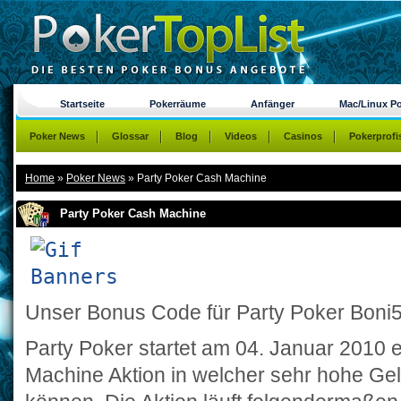
Startseite
Pokerräume
Anfänger
Mac/Linux P
Poker News
Glossar
Blog
Videos
Casinos
Pokerprofi
Home
»
Poker News
»
Party Poker Cash Machine
Party Poker Cash Machine
Unser Bonus Code für Party Poker Boni
Party Poker startet am 04. Januar 2010 e
Machine Aktion in welcher sehr hohe G