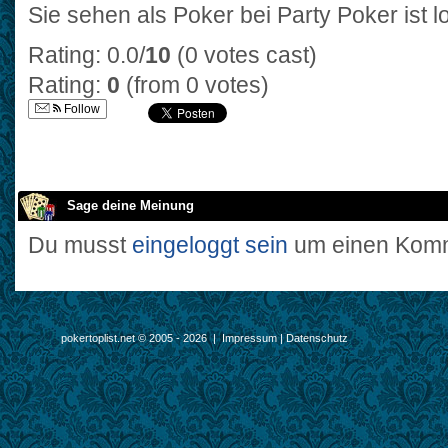
Sie sehen als Poker bei Party Poker ist 
Rating: 0.0/
10
(0 votes cast)
Rating:
0
(from 0 votes)
Follow
Sage deine Meinung
Du musst
eingeloggt sein
um einen Komm
pokertoplist.net © 2005 - 2026 |
Impressum
|
Datenschutz