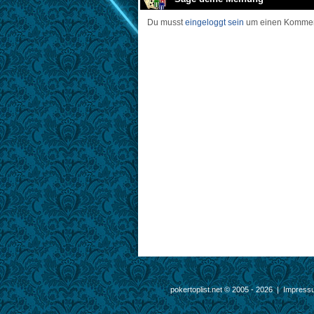
Du musst
eingeloggt sein
um einen Komment
pokertoplist.net © 2005 - 2026 |
Impress