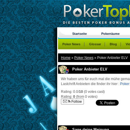
Startseite
Pokerräume
Poker News
Glossar
Blog
Vi
Home
»
Poker News
»
Poker Anbieter ELV
Poker Anbieter ELV
Wir haben uns für euch mal die mühe gemac
Lastchrift Anbieten die finder ihr hier :
Poker 
Rating: 0.0/
10
(0 votes cast)
Rating:
0
(from 0 votes)
Follow
Sage deine Meinung