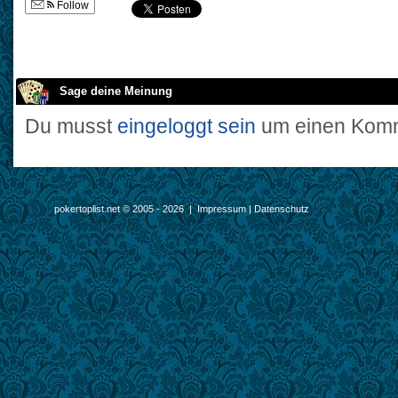
Follow
Sage deine Meinung
Du musst
eingeloggt sein
um einen Komm
pokertoplist.net © 2005 - 2026 |
Impressum
|
Datenschutz