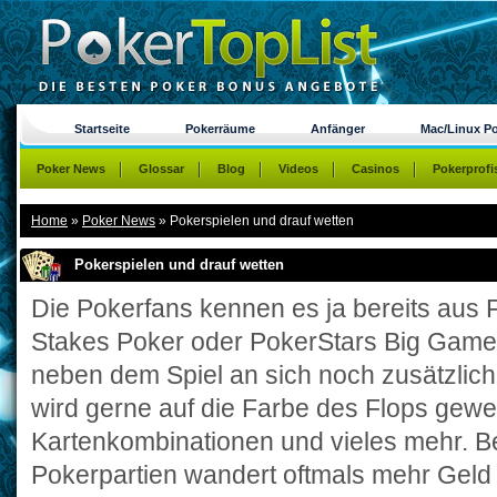
Startseite
Pokerräume
Anfänger
Mac/Linux P
Poker News
Glossar
Blog
Videos
Casinos
Pokerprofi
Home
»
Poker News
»
Pokerspielen und drauf wetten
Pokerspielen und drauf wetten
Die Pokerfans kennen es ja bereits aus
Stakes Poker oder PokerStars Big Game, 
neben dem Spiel an sich noch zusätzlich
wird gerne auf die Farbe des Flops gewet
Kartenkombinationen und vieles mehr. B
Pokerpartien wandert oftmals mehr Gel