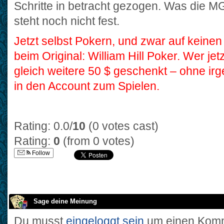
Schritte in betracht gezogen. Was die 
steht noch nicht fest.
Jetzt selbst Pokern, und zwar auf keine
beim Original: William Hill Poker. Wer je
gleich weitere 50 $ geschenkt – ohne i
in den Account zum Spielen.
Rating: 0.0/
10
(0 votes cast)
Rating:
0
(from 0 votes)
Follow
Sage deine Meinung
Du musst
eingeloggt sein
um einen Komm