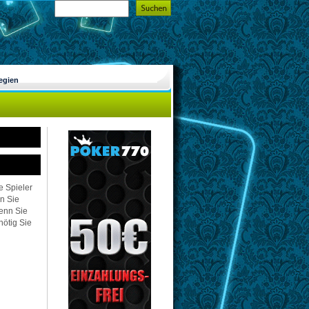
egien
e Spieler
n Sie
wenn Sie
ötig Sie