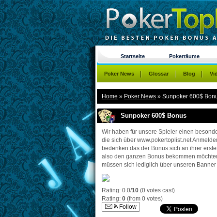
Startseite
Pokerräume
Poker News
Glossar
Blog
Vi
Home
»
Poker News
»
Sunpoker 600$ Bon
Sunpoker 600$ Bonus
Wir haben für unsere Spieler einen besond
die sich über www.pokertoplist.net Anmelde
bedenken das der Bonus sich an ihrer erste
also den ganzen Bonus bekommen möchten 
müssen sich lediglich über unseren Banner 
Rating: 0.0/
10
(0 votes cast)
Rating:
0
(from 0 votes)
Follow