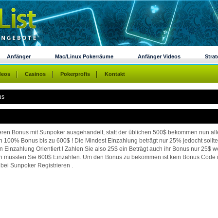
Anfänger
Mac/Linux Pokerräume
Anfänger Videos
Strat
deos
Casinos
Pokerprofis
Kontakt
us
eren Bonus mit Sunpoker ausgehandelt, statt der üblichen 500$ bekommen nun all
n 100% Bonus bis zu 600$ ! Die Mindest Einzahlung beträgt nur 25% jedocht sollte
n Einzahlung Orientiert ! Zahlen Sie also 25$ ein Beträgt auch ihr Bonus nur 25$ 
müssten Sie 600$ Einzahlen. Um den Bonus zu bekommen ist kein Bonus Code n
bei Sunpoker Registrieren .