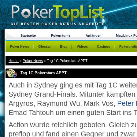
Startseite
Pokerräume
Anfänger
Mac/Linux P
Poker News
Glossar
Blog
Videos
Casinos
Pokerprofi
Home
»
Poker News
»
Tag 1C Pokerstars APPT
Tag 1C Pokerstars APPT
Auch in Sydney ging es mit Tag 1C weite
Sydney Grand-Finals. Mitunter kämpften 
Argyros, Raymund Wu, Mark Vos,
Peter
Emad Tahtouh um einen guten Start ins T
Action wurde reichlich geboten. Gleich z
preflop und fand einen Gegner und zwa