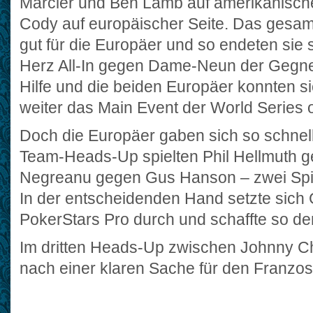
Marcier und Ben Lamb auf amerikanisch
Cody auf europäischer Seite. Das gesamt
gut für die Europäer und so endeten sie s
Herz All-In gegen Dame-Neun der Gegne
Hilfe und die beiden Europäer konnten s
weiter das Main Event der World Series 
Doch die Europäer gaben sich so schnell
Team-Heads-Up spielten Phil Hellmuth 
Negreanu gegen Gus Hanson – zwei Spi
In der entscheidenden Hand setzte sic
PokerStars Pro durch und schaffte so den
Im dritten Heads-Up zwischen Johnny C
nach einer klaren Sache für den Franzos