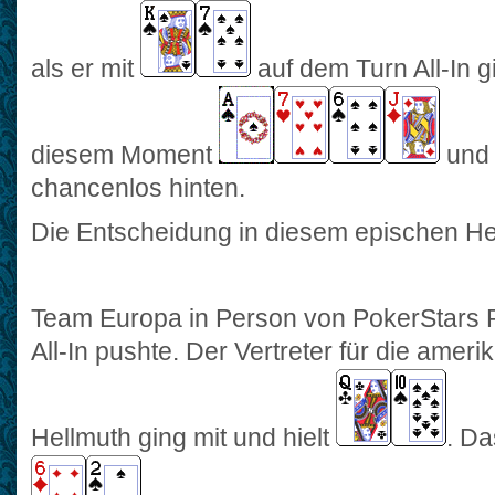
als er mit
auf dem Turn All-In g
diesem Moment
und 
chancenlos hinten.
Die Entscheidung in diesem epischen Hea
Team Europa in Person von PokerStars 
All-In pushte. Der Vertreter für die amer
Hellmuth ging mit und hielt
. Da