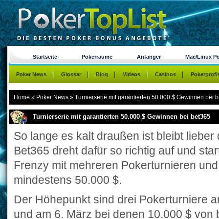
Startseite
Pokerräume
Anfänger
Mac/Linux P
Poker News
Glossar
Blog
Videos
Casinos
Pokerprofi
Home
»
Poker News
»
Turnierserie mit garantierten 50.000 $ Gewinnen bei 
Turnierserie mit garantierten 50.000 $ Gewinnen bei bet365
So lange es kalt draußen ist bleibt lieber 
Bet365 dreht dafür so richtig auf und star
Frenzy mit mehreren Pokerturnieren und 
mindestens 50.000 $.
Der Höhepunkt sind drei Pokerturniere a
und am 6. März bei denen 10.000 $ von 