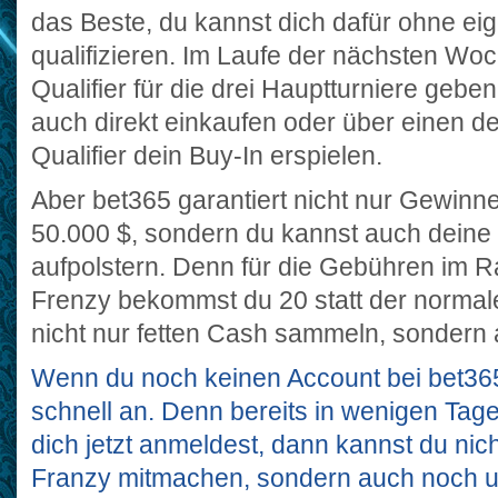
das Beste, du kannst dich dafür ohne ei
qualifizieren. Im Laufe der nächsten Woc
Qualifier für die drei Hauptturniere geben
auch direkt einkaufen oder über einen 
Qualifier dein Buy-In erspielen.
Aber bet365 garantiert nicht nur Gewinn
50.000 $, sondern du kannst auch deine „m
aufpolstern. Denn für die Gebühren im R
Frenzy bekommst du 20 statt der normal
nicht nur fetten Cash sammeln, sondern
Wenn du noch keinen Account bei bet365
schnell an. Denn bereits in wenigen Tag
dich jetzt anmeldest, dann kannst du nich
Franzy mitmachen, sondern auch noch u