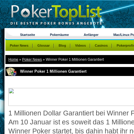
Startseite
Pokerräume
Anfänger
Mac/Linux P
Poker News
Glossar
Blog
Videos
Casinos
Pokerprofi
Home
»
Poker News
»
Winner Poker 1 Millionen Garantiert
Winner Poker 1 Millionen Garantiert
1 Millionen Dollar Garantiert bei Winner 
Am 10 Januar ist es soweit das 1 Millione
Winner Poker startet, bis dahin habt ihr 