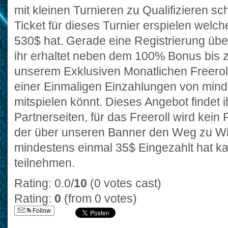
mit kleinen Turnieren zu Qualifizieren sc
Ticket für dieses Turnier erspielen wel
530$ hat. Gerade eine Registrierung über
ihr erhaltet neben dem 100% Bonus bis 
unserem Exklusiven Monatlichen Freerol
einer Einmaligen Einzahlungen von min
mitspielen könnt. Dieses Angebot findet 
Partnerseiten, für das Freeroll wird kein 
der über unseren Banner den Weg zu Wi
mindestens einmal 35$ Eingezahlt hat k
teilnehmen.
Rating: 0.0/
10
(0 votes cast)
Rating:
0
(from 0 votes)
Follow