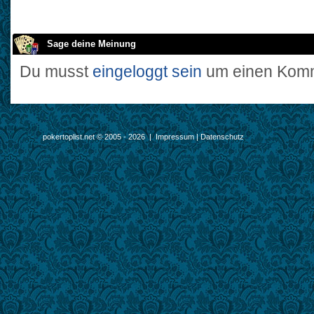
Sage deine Meinung
Du musst
eingeloggt sein
um einen Komm
pokertoplist.net © 2005 - 2026 |
Impressum
|
Datenschutz