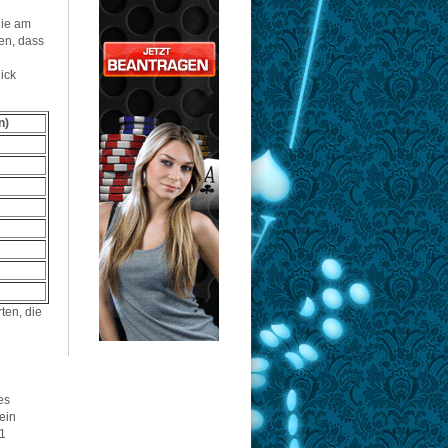
die am
en, dass
ick
n)
ten, die
es
ein
:1