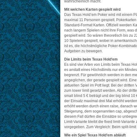
wahrscheinlich macht.
Mit welchen Karten gespielt wird
Das Texas Hold’em Poker wird mit einem Päc
maximal 11 Personen gespielt. Pokerkarten 
Standard-Format Karten. Offiziell werden Kar
nach langem Spielen nicht ihre Form, was d
gespielt wird. So wären theoretisch bis zu
10 Spielern gespielt, wobei in amerikanisc
ist es, die höchstmögliche Poker-Kombinati
Aufgeben zu bewegen.
Die Limits beim Texas Hold’em
Es sind vier Arten von Limits beim Texas Hol
es anstatt eines Höchstlimits nur ein Minde
begrenzt. Für gewöhnlich werden in den m
angeglichen, der gerade gespielt wird. Eine 
aktuellen Spiel im Pott liegt. Bei der dritte
zum lower limit gesetzt werden. Ab der dritt
small blind 5 € beträgt und der big blind 10
der Einsatz maximal drei Mal erhöht werden.
erhöht werden durch einen raise, danach we
Steigerung, dem sogenannten cap, abgeschl
diesem Fall dürfen die Einsätze so unbegrenz
Limit-Variante bleibt die fixed limit-Variant
vorgegeben. Zum Vergleich: Beim split-limi
Wie ein Spiel Texas Hold’em abläuft