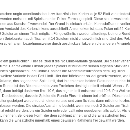
kchen anglo-amerikanischer bzw. französischer Karten zu je 52 Blatt von mindest
werden meistens mit Spielkarten im Poker-Format gespielt. Diese sind etwas breite
ten aus Kunststoff verwendet. Der Grund ist einfach erklärt: Kunststoffkarten verli
en Verdacht des Kartenzinkens ausschließt. Anzumerken ist, dass Poker mit 52 Ka
 22 Spieler an einem Tisch möglich. Für gewöhnlich werden allerdings kleinere Run
hen Spielbanken auch Tische mit 14 Spielern nicht ungewöhnlich sind. Ziel des Pok
on zu erhalten, beziehungsweise durch geschicktes Taktieren die anderen Mitspiel
d’em gebräuchlich. Hier sei zuerst die No Limit-Variante genannt. Bei dieser Varian
stlimit. Der maximale Einsatz jedes Spielers ist nur durch seinen eigenen Stack an 
eisten Spielbanken und Online-Casinos die Mindesteinsatzhöhen dem Big Blind
weitere Variante ist das Pott-Limit. Hier darf höchstens so viel gesetzt werden, wie
n Variante, das sogenannte Split-Limit, darf in den ersten beiden Bietrunden nur bis 
en Runde ist das Bieten dann bis zum Erreichen des higher limit erlaubt. Wenn z. B.
 €, dann beträgt das lower limit 10 €, das higher limit entsprechend 20 €. Pro Wettru
 Das bedeutet, dass ein Spieler die Runde Eins mit einem bet eröffnet. Dieser bet
iter gesteigert werden durch einen reraise und zum Schluss dann mit einer letztm
ossen werden. Die einzige Ausnahme besteht, wenn nur noch 2 Spieler am Tisch s
t erhöht werden, bis ein Spieler entweder callt oder gegebenenfalls aufgibt. Als le
e zu nennen. Bei dieser Form, die dem split-limit ähnelt, sind die Einsatzhöhen fest
t kann die Einsatzhöhe innerhalb eines gewissen Rahmens frei gewählt werden.