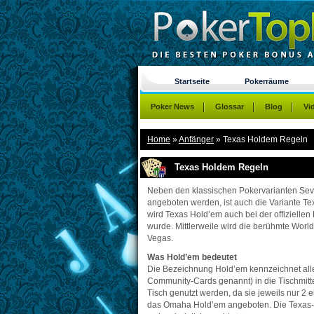
Startseite
Pokerräume
Poker News
Glossar
Blog
Vi
Home
»
Anfänger
»
Texas Holdem Regeln
Texas Holdem Regeln
Neben den klassischen Pokervarianten Se
angeboten werden, ist auch die Variante Tex
wird Texas Hold’em auch bei der offiziellen
wurde. Mittlerweile wird die berühmte World
Vegas.
Was Hold’em bedeutet
Die Bezeichnung Hold’em kennzeichnet alle
Community-Cards genannt) in die Tischmitt
Tisch genutzt werden, da sie jeweils nur 
das Omaha Hold’em angeboten. Die Texas-V